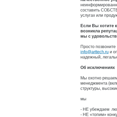
неинформированн
составить СОБСТВ
услугах или продук
Если Вы хотите 
возникла репута
мы с удовольств
Просто позвоните
info@arttech.ru
и о
надежный, легаль
Об исключениях
Мы охотно решаем
менеджмента (вклю
структуры, высоки
мы
- НЕ убеждаем люд
- НЕ «топим» конк