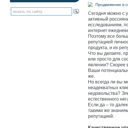
Продвижение в 
Сегодня можно с у
активный россиян
исследованиям, по
интернет ежеднев
Поэтому все боль
репутацией личнос
продукта, и их реп
Что вы делаете, п
или просто для со
явлении? Скорее в
Ваши потенциальны
же.
Но всегда ли вы м
неадекватных клие
недовольства? Эл
естественного не
Если да – то дале
такими же знаниям
репутацией.
Качественное уп