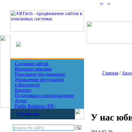
Cоздание сайтов
Интернет-реклама
Главная
/
Акц
Поисковое продвижение
Управление репутацией
в Интернете
Контент
Поддержка и сопровождение
Аудит
Public Relations (PR)
Портфолио
У нас юби
2014-02-26